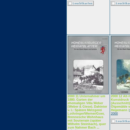
2000 11 Unternahmer um
2000 12 Alt
1880. Garten der
Kunstdruck v
ehemaligen Villa Weber
(Ausschnitt)
(Weber & Giese). Dahinter
Ölgemälde v
v. l.: Spätere Metzgerei
Hegemann
(
Lothringer/Werner/Goer,
2000
Brennesche Wohnhaus
mit Souterrain (später
Wilhelm Steinbach), quer
zum Nahmer Bach ...