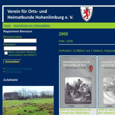
Home
/
Hohenlimburger Heimatblätter
/ 2000
Registrierte Benutzer
2000
Benutzername:
(Hits: 1195)
Passwort:
Gefunden: 12 Bild(er) auf 1 Seite(n). Angezeigt
Beim nächsten Besuch
automatisch anmelden?
»
Password vergessen
»
Registrierung
Zufallsbild
2000 01 Darstellung der
2000 02 Haus
Greuel des 30jährigen
der Vogelsc