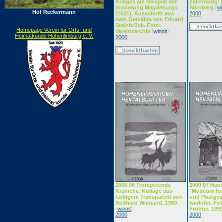
Krieges am Beispiel der
Zeichnung: 
Eroberung Magdeburgs
Stirnberg
(
wi
Hof Reckermann
(1631). Ausschnitt aus
2000
dem Gemälde von Eduard
Steinbrück. Foto:
Homepage Verein für Orts- und
Vereinsarchiv
(
winnit
)
Heimatkunde Hohenlimburg e. V.
2000
2000 06 Trompetende
2000 07 Hau
Kraniche. Kollage aus
"Museum fü
farbigem Transparent von
und Postges
Neithard Wienand, 1980
Iserlohn. Fo
(
winnit
)
Frohne, 199
2000
2000