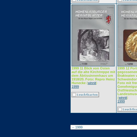
1999 11 Blick von Osten
1999 12 Port
auf die alte Kirchtreppe mit
gegossenen
dem Äbtissinnenhaus um
Brakteaten 
1918/20. Foto: Repro Heinz
Schweindorf
Hunecke
(
winnit
)
Foto mit fre
1999
Genehmigu
Ostfriesisc
Landesmus
(
winnit
)
1999