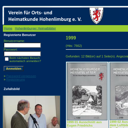
Home
/
Hohenlimburger Heimatblätter
/ 1999
Registrierte Benutzer
1999
Benutzername:
(Hits: 7662)
Passwort:
Gefunden: 12 Bild(er) auf 1 Seite(n). Angezeigt
Beim nächsten Besuch
automatisch anmelden?
»
Password vergessen
»
Registrierung
Zufallsbild
1999 02 Aus
1999 01 Ausschnitt aus
dem Luftbil
Eugen Friedrichs