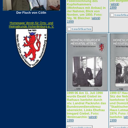
Der Burgber
Federzeichnung des
(
winnit
)
Kupferhammers
1999
(Wohnhaus mit Anbau) in
der Nahmer, Blick von
Der Fluch von Cölln
Norden. um 1850. Foto:
Slg. W. Bleicher
(
winnit
)
1999
Homepage Verein für Orts- und
Heimatkunde Hohenlimburg e. V.
1999 06 Am 11. Juli 1990
1999 07 Hau
wurde Ewald Giebel im
Sitz der Neb
Rathaus Iserlohn durch
Iserlohner 
stv. Landrat Packruhn das
und Domizil
Bundesverdienstkreuz
"Stadtisch
überreicht. Links Ehefrau
Haus Letmat
Irmgard Giebel. Foto:
1974. Foto: 
Vereinsarchiv
(
winnit
)
Iserlohn
(
win
1999
1999