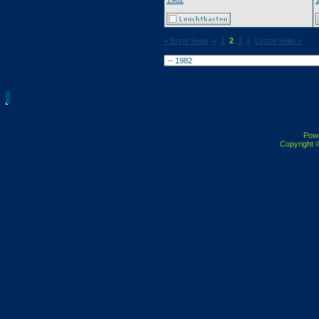
1982
« Erste Seite
«
1
2
3
»
Letzte Seite »
Pow
Copyright