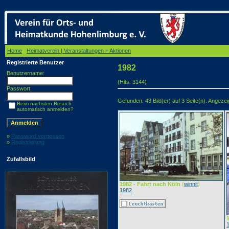
Home
/
Heimatverein | Veranstaltungen + Aktionen
/ 1982
Registrierte Benutzer
1982
Benutzername:
(Hits: 3144)
Passwort:
Gefunden: 43 Bild(er) auf 3 Seite(n). Angezeig
Beim nächsten Besuch
automatisch anmelden?
»
Password vergessen
»
Registrierung
Zufallsbild
1982 - Fahrt nach Köln
(
winnit
)
1982