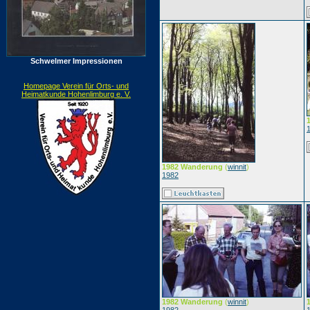
Schwelmer Impressionen
Homepage Verein für Orts- und
Heimatkunde Hohenlimburg e. V.
1982 Wanderung
(
winnit
)
1982
1982 Wanderung
(
winnit
)