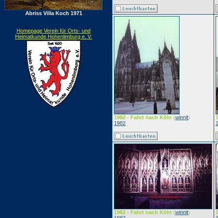
Abriss Villa Koch 1971
Homepage Verein für Orts- und
Heimatkunde Hohenlimburg e. V.
1982 - Fahrt nach Köln
(
winnit
)
1982
1982 - Fahrt nach Köln
(
winnit
)