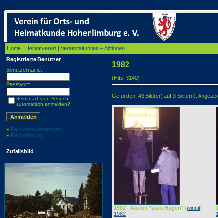
Home
/
Heimatverein | Veranstaltungen + Aktionen
/ 1982
Registrierte Benutzer
1982
Benutzername:
(Hits: 3140)
Passwort:
Gefunden: 43 Bild(er) auf 3 Seite(n). Angezeigt
Beim nächsten Besuch
automatisch anmelden?
»
Password vergessen
»
Registrierung
Zufallsbild
1982 - Aktion "statt Hagen"
(
winnit
)
1982