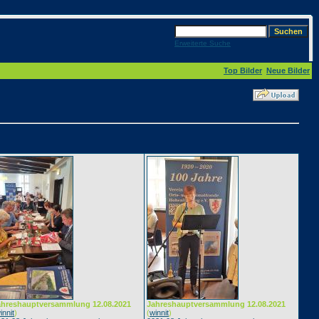
Erweiterte Suche
Top Bilder
Neue Bilder
ahreshauptversammlung 12.08.2021
Jahreshauptversammlung 12.08.2021
innit
)
(
winnit
)