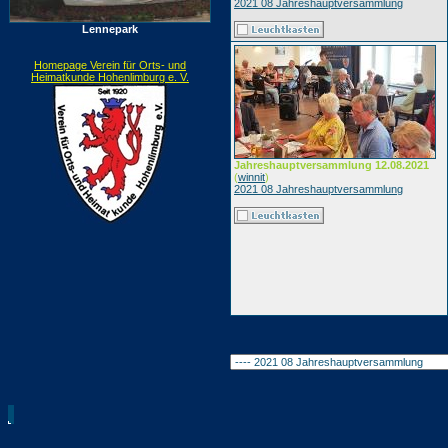
2021 08 Jahreshauptversammlung
Lennepark
Homepage Verein für Orts- und
Heimatkunde Hohenlimburg e. V.
Jahreshauptversammlung 12.08.2021
(
winnit
)
2021 08 Jahreshauptversammlung