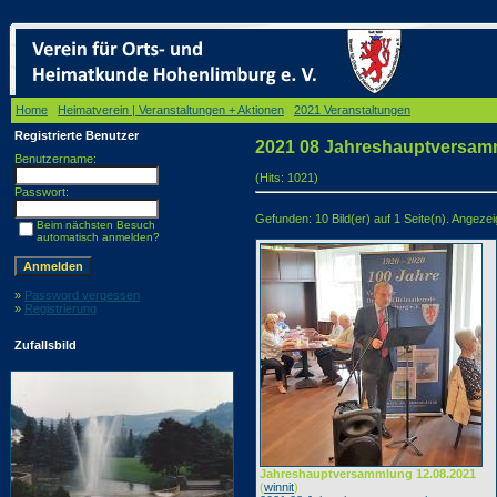
Home
/
Heimatverein | Veranstaltungen + Aktionen
/
2021 Veranstaltungen
/ 2021 08 Jahr
Registrierte Benutzer
2021 08 Jahreshauptversa
Benutzername:
(Hits: 1021)
Passwort:
Gefunden: 10 Bild(er) auf 1 Seite(n). Angezeigt
Beim nächsten Besuch
automatisch anmelden?
»
Password vergessen
»
Registrierung
Zufallsbild
Jahreshauptversammlung 12.08.2021
(
winnit
)