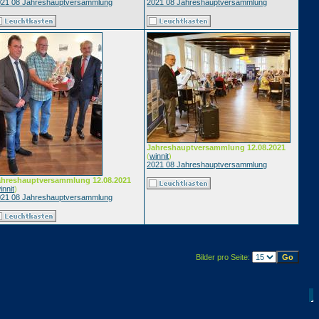
021 08 Jahreshauptversammlung
2021 08 Jahreshauptversammlung
Jahreshauptversammlung 12.08.2021
(
winnit
)
2021 08 Jahreshauptversammlung
ahreshauptversammlung 12.08.2021
innit
)
021 08 Jahreshauptversammlung
Bilder pro Seite: