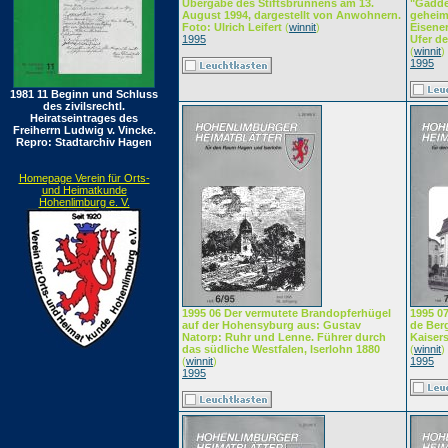
Übergabe des Stiftsbrunnens am 13.
"Gadde
August 1994, dargestellt von Anwohnern.
geheim
Foto: Ulrich Leifert
(
winnit
)
Eisene
1995
Ufer de
(
winnit
)
1995
1981 11 Beginn und Schluss
des zivilsrechtl.
Heiratseintrages des
Freiherrn Ludwig v. Vincke.
Repro: Stadtarchiv Hagen
Homepage Verein für Orts-
und Heimatkunde
Hohenlimburg e. V.
1995 06 Der vermutete Brandopferhügel
1995 0
auf der Hohensyburg aus: Gustav
de Berg
Natorp: Ruhr und Lenne. Führer durch
Kaisers
das südliche Westfalen, Iserlohn 1880
(
winnit
)
(
winnit
)
1995
1995