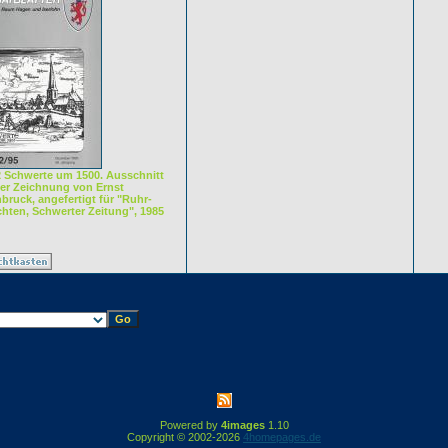
2 Schwerte um 1500. Ausschnitt
ner Zeichnung von Ernst
ruck, angefertigt für "Ruhr-
chten, Schwerter Zeitung", 1985
Powered by
4images
1.10
Copyright © 2002-2026
4homepages.de