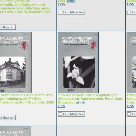
1994
(
winnit
)
Zeich
n-"Stein genannte
1995
1995
nisvolle, von Kalkstein- und
rzsuchern zerwühlte Berg am re
r Hönne. Foto: W. Bleicher 1993
7 Wohnhaus des Architekten Otto
1995 08 Schwert- oder Langblättriges
1995 
er, Kolpingstraße 7 / Ecke
Waldvögelein, Vorderansicht. Foto: Hans
Schla
traße. Foto: Rolf Gripshöfer, 1995
Grünwald
(
winnit
)
Foto:
1995
1995