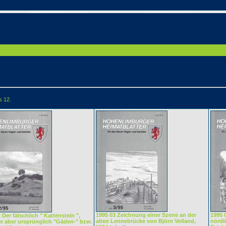
s 12.
1995 03 Zeichnung einer Szene an der
1995 
 Der fälschlich " Kattenstein ",
alten Lennebrücke von Björn Volland,
nördl
er aber ursprünglich "Gäden-" bzw.