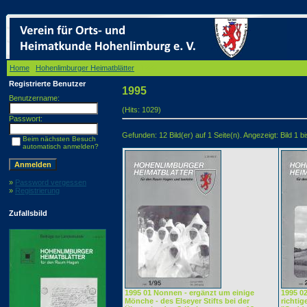
Home
/
Hohenlimburger Heimatblätter
/ 1995
Registrierte Benutzer
1995
Benutzername:
(Hits: 1029)
Passwort:
Gefunden: 12 Bild(er) auf 1 Seite(n). Angezeigt: Bild 1 bi
Beim nächsten Besuch
automatisch anmelden?
»
Password vergessen
»
Registrierung
Zufallsbild
1995 01 Nonnen - ergänzt um einige
1995 02
Mönche - des Elseyer Stifts bei der
richtig