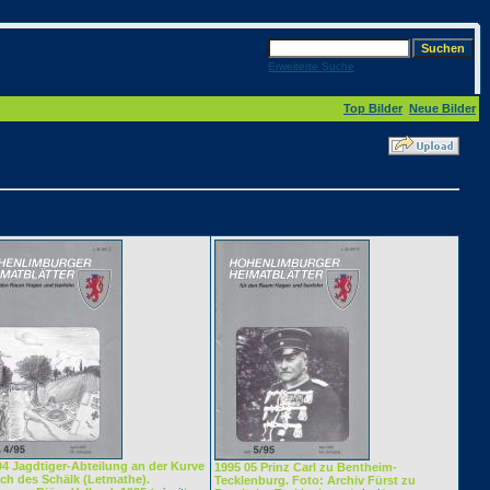
Erweiterte Suche
Top Bilder
Neue Bilder
04 Jagdtiger-Abteilung an der Kurve
1995 05 Prinz Carl zu Bentheim-
ich des Schälk (Letmathe).
Tecklenburg. Foto: Archiv Fürst zu