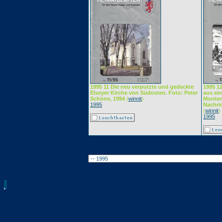
1995 11 Die neu verputzte und gedeckte
1995 1
Elseyer Kirche von Südosten. Foto: Peter
aus ei
Schöne, 1994
(
winnit
)
Montenb
1995
Nachri
(
winnit
)
1995