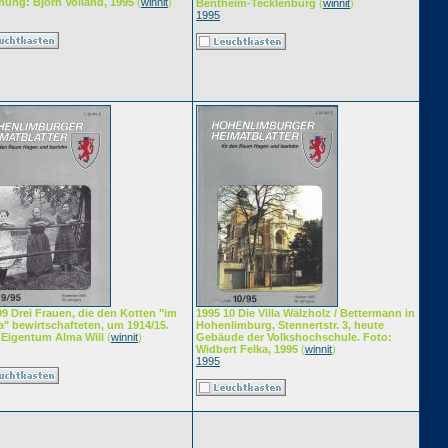
nung: Björn Volland, 1995
(
winnit
)
Bentheim-Tecklenburg
(
winnit
)
1995
09 Drei Frauen, die den Kotten "im
1995 10 Die Villa Wälzholz / Bettermann in
a" bewirtschafteten, um 1914/15.
Hohenlimburg, Stennertstr. 3, heute
 Eigentum Alma Will
(
winnit
)
Gebäude der Volkshochschule. Foto:
Widbert Felka, 1995
(
winnit
)
1995