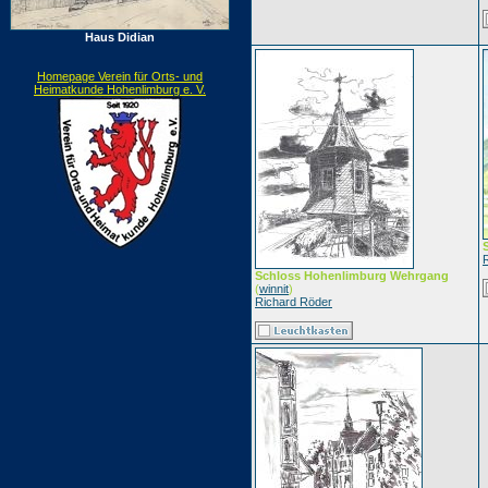
Haus Didian
Homepage Verein für Orts- und
Heimatkunde Hohenlimburg e. V.
Schloss Hohenlimburg Wehrgang
(
winnit
)
Richard Röder