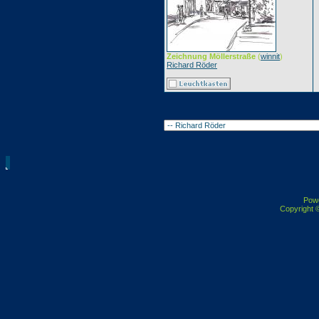
Zeichnung Möllerstraße
(
winnit
)
Richard Röder
Pow
Copyright