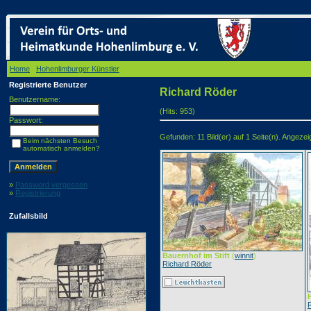
Home
/
Hohenlimburger Künstler
/ Richard Röder
Registrierte Benutzer
Richard Röder
Benutzername:
(Hits: 953)
Passwort:
Gefunden: 11 Bild(er) auf 1 Seite(n). Angezeigt
Beim nächsten Besuch
automatisch anmelden?
»
Password vergessen
»
Registrierung
Zufallsbild
Bauernhof im Stift
(
winnit
)
Richard Röder