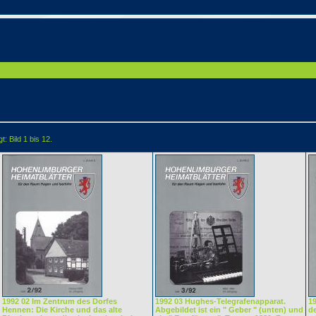
: Bild 1 bis 12.
1992 02 Im Zentrum des Dorfes
1992 03 Hughes-Telegrafenapparat.
19
Hennen: Die Kirche und das alte
Abgebildet ist ein " Geber " (unten) und
d