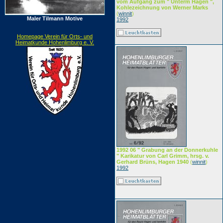
vom Aufgang zum " Unterm Hagen ",
Kohlezeichnung von Werner Marks
(
winnit
)
Maler Tilmann Motive
1992
Homepage Verein für Orts- und
Heimatkunde Hohenlimburg e. V.
1992 06 " Grabung an der Donnerkuhle
" Karikatur von Carl Grimm, hrsg. v.
Gerhard Brüns, Hagen 1940
(
winnit
)
1992