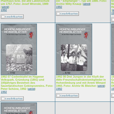
Pfarrhaus bzw. die alte Lateinschule
ein " Empfänger ". Typ um 1880. Foto:
te
um 1757. Foto: Josef Wronski, 1989
Archiv Willy Knaup
(
winnit
)
M
(
winnit
)
1992
He
1992
(
w
1
1992 07 Gedenktafel im Hagener
1992 08 Drei Jungen in der Kluft der
19
Volkspark. Gründung (1891) und
AWo-Freundschaftskreismitglieder in
G
100jähriges Bestehen des
Hohenlimburg und mit ihrem Wimpel
R
Sauerländischen Gebirgsvereins. Foto:
1960. Foto: Archiv W. Bleicher
(
winnit
)
D
Peter Schöne, 1992
(
winnit
)
1992
1
1992