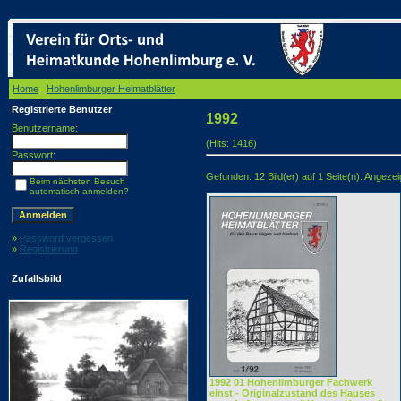
Home
/
Hohenlimburger Heimatblätter
/ 1992
Registrierte Benutzer
1992
Benutzername:
(Hits: 1416)
Passwort:
Gefunden: 12 Bild(er) auf 1 Seite(n). Angezeigt
Beim nächsten Besuch
automatisch anmelden?
»
Password vergessen
»
Registrierung
Zufallsbild
1992 01 Hohenlimburger Fachwerk
einst - Originalzustand des Hauses