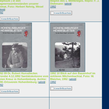
lephium ) in den
Beginn des 1. Weltkrieges. Repro: F. J.
agewrrasenbeständen unserer
Diekmann
(
winnit
)
imat. Foto: Herbert Nehrig, Wesel
1992
innit
)
992
92 09 Dr. Robert Hunsdiecker.
1992 10 Blick auf den Bauernhof im
ründer 4.12.1892 Sanitätskolonne vom
mittleren Milchenbachtal. Foto: W.
oten Kreuz in Hohenlimburg. Archiv:
Bleicher, 1992
(
winnit
)
RK-Ortsverein Hohenlimburg
(
winnit
)
1992
992