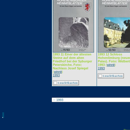
1993 11 Einer der ältesten
1993 12 Schloss
Steine auf dem alten
Hohenlimburg (neue
Friedhof bei der Syburger
Palas). Foto: Widbert
Peterskirche. Foto:
1993
(
winnit
)
Nachlass Josef Spiegel
1993
(
winnit
)
1993