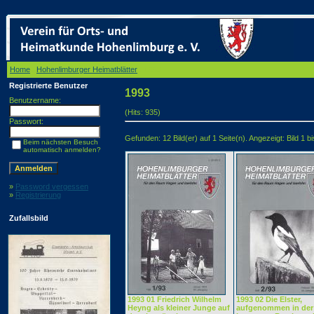
Home
/
Hohenlimburger Heimatblätter
/ 1993
Registrierte Benutzer
1993
Benutzername:
(Hits: 935)
Passwort:
Gefunden: 12 Bild(er) auf 1 Seite(n). Angezeigt: Bild 1 bi
Beim nächsten Besuch
automatisch anmelden?
»
Password vergessen
»
Registrierung
Zufallsbild
1993 01 Friedrich Wilhelm
1993 02 Die Elster,
Heyng als kleiner Junge auf
aufgenommen in der