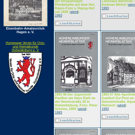
der einspännigen
Lenneaue Berchum. 
Pferdeharke auf dem Hof.
Andreas Welzel
(
winni
Repro-Foto v. Heyng-Hof
1993
um 1935
(
winnit
)
1993
Eisenbahn-Amateurclub
Hagen e. V.
Homepage Verein für Orts-
und Heimatkunde
Hohenlimburg e. V.
1993 06 Der Jugendstil-
1993 07 Alte Apothe
Pavillon am Haus Rath an
Gasthof Zur Post an 
der Herrenstraße 20 in
Stennertstraße. Aquar
Hohenlimburg. Foto: Peter
Heinisch
(
winnit
)
Schöne, 1993
(
winnit
)
1993
1993