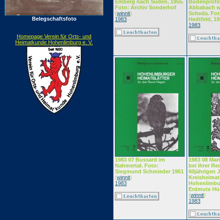
Emberg nach Süden, 1955.
Bodenprofil
Foto: Archiv Sonderhof
Abbabach w
(
winnit
)
Scheda. Fot
Belegschaftsfoto
1983
Hedtfeld, 1
1983
Homepage Verein für Orts- und
Heimatkunde Hohenlimburg e. V.
1983 07 Bussard im
1983 08 Ma
Nahmertal. Foto:
bei ihrer R
Siegmund Schmieder 1961
60jährigen 
(
winnit
)
Kreisheimat
1983
Hohenlimbur
Erdmute Hü
(
winnit
)
1983