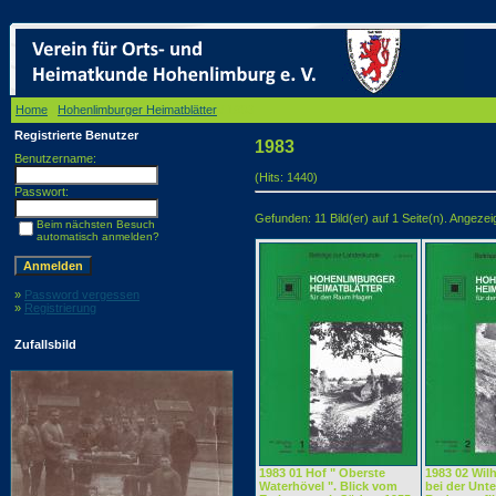
Home
/
Hohenlimburger Heimatblätter
/ 1983
Registrierte Benutzer
1983
Benutzername:
(Hits: 1440)
Passwort:
Gefunden: 11 Bild(er) auf 1 Seite(n). Angezeigt
Beim nächsten Besuch
automatisch anmelden?
»
Password vergessen
»
Registrierung
Zufallsbild
1983 01 Hof " Oberste
1983 02 Wil
Waterhövel ". Blick vom
bei der Unt