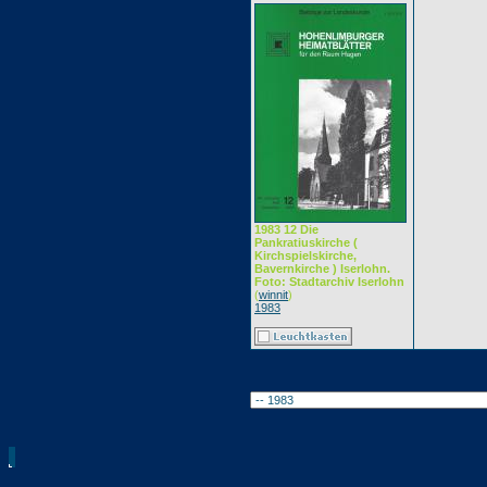
1983 12 Die
Pankratiuskirche (
Kirchspielskirche,
Bavernkirche ) Iserlohn.
Foto: Stadtarchiv Iserlohn
(
winnit
)
1983