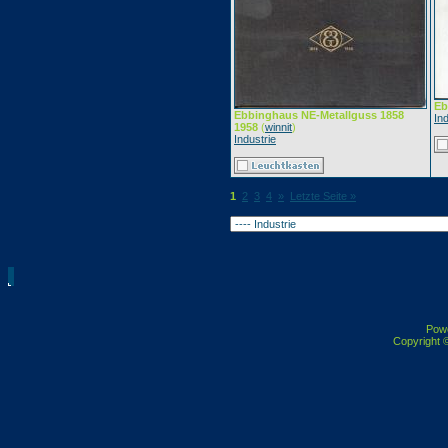
Eb
Ebbinghaus NE-Metallguss 1858
Ind
1958
(
winnit
)
Industrie
1
2
3
4
»
Letzte Seite »
Pow
Copyright