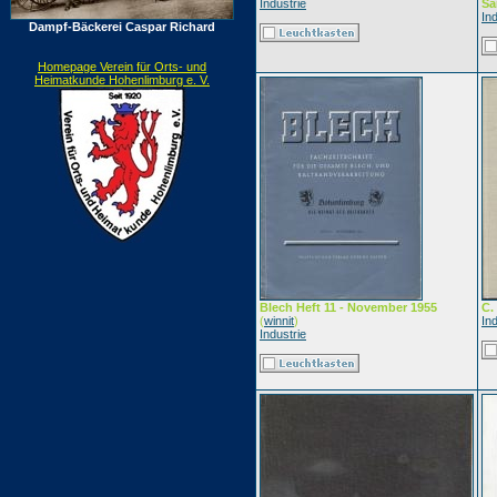
Industrie
Sa
Ind
Dampf-Bäckerei Caspar Richard
Homepage Verein für Orts- und
Heimatkunde Hohenlimburg e. V.
Blech Heft 11 - November 1955
C.
(
winnit
)
Ind
Industrie