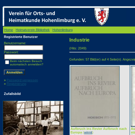
Home
/
Heimatverein Bibliothek
/
Hohenlimburg
/ Industrie
Registrierte Benutzer
Industrie
Benutzername:
(Hits: 2049)
Passwort:
Gefunden: 57 Bild(er) auf 4 Seite(n). Angezeigt
Beim nächsten Besuch
automatisch anmelden?
»
Password vergessen
»
Registrierung
Zufallsbild
Aufbruch ins Revier Aufbruch nach
Au
Europa
(
winnit
)
st