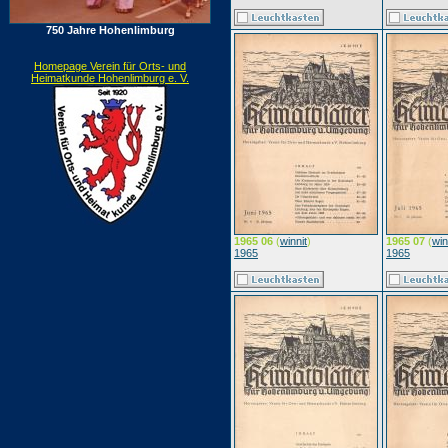
750 Jahre Hohenlimburg
Homepage Verein für Orts- und
Heimatkunde Hohenlimburg e. V.
1965 06
(
winnit
)
1965 07
(
win
1965
1965