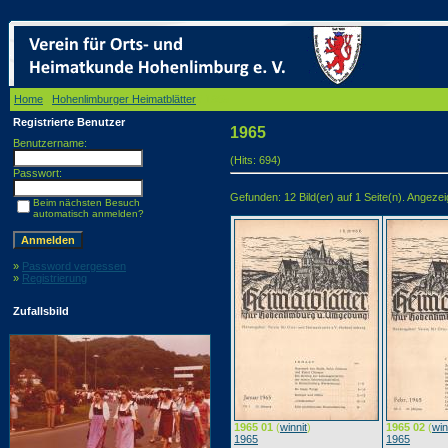
Home
/
Hohenlimburger Heimatblätter
/ 1965
Registrierte Benutzer
1965
Benutzername:
(Hits: 694)
Passwort:
Gefunden: 12 Bild(er) auf 1 Seite(n). Angezeigt
Beim nächsten Besuch
automatisch anmelden?
»
Password vergessen
»
Registrierung
Zufallsbild
1965 01
(
winnit
)
1965 02
(
win
1965
1965