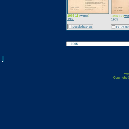
1965 11
(
winnit
)
1965 12
(
win
1965
1965
Pow
Copyright