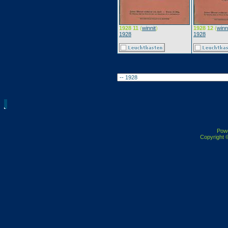
1928 11
(
winnit
)
1928 12
(
winn
1928
1928
Pow
Copyright