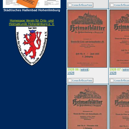
Städtisches Hallenbad Hohenlimburg
Homepage Verein für Orts- und
Heimatkunde Hohenlimburg e. V.
1928 06
(
winnit
)
1928 07
(
winn
1928
1928