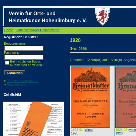
Home
/
Hohenlimburger Heimatblätter
/ 1928
Registrierte Benutzer
1928
Benutzername:
(Hits: 2646)
Passwort:
Gefunden: 12 Bild(er) auf 1 Seite(n). Angezeigt
Beim nächsten Besuch
automatisch anmelden?
»
Password vergessen
»
Registrierung
Zufallsbild
1928 01
(
winnit
)
1928 02
(
winn
1928
1928