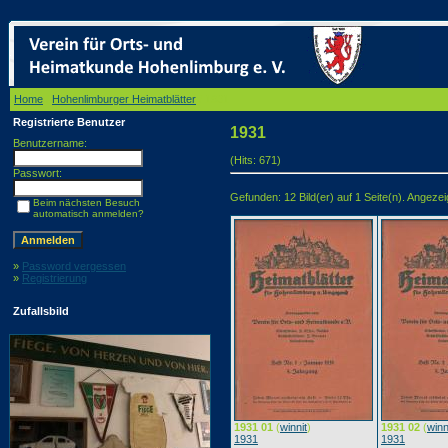
Home
/
Hohenlimburger Heimatblätter
/ 1931
Registrierte Benutzer
1931
Benutzername:
(Hits: 671)
Passwort:
Gefunden: 12 Bild(er) auf 1 Seite(n). Angezeigt
Beim nächsten Besuch
automatisch anmelden?
»
Password vergessen
»
Registrierung
Zufallsbild
1931 01
(
winnit
)
1931 02
(
winn
1931
1931