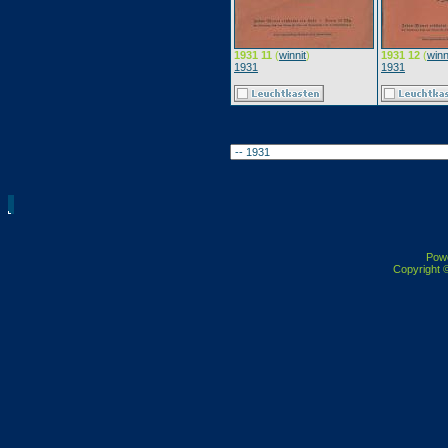
1931 11
(
winnit
)
1931 12
(
winn
1931
1931
Pow
Copyright