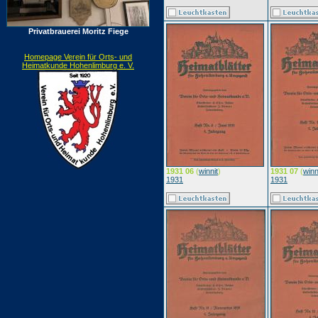
Privatbrauerei Moritz Fiege
Homepage Verein für Orts- und
Heimatkunde Hohenlimburg e. V.
1931 06
(
winnit
)
1931 07
(
winn
1931
1931