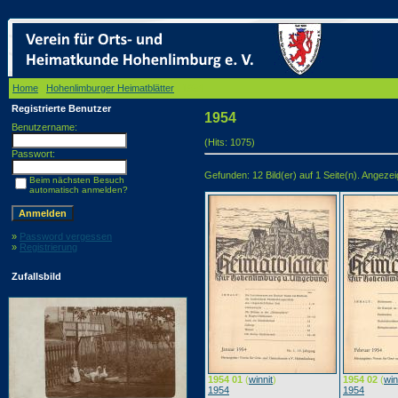
Home
/
Hohenlimburger Heimatblätter
/ 1954
Registrierte Benutzer
1954
Benutzername:
(Hits: 1075)
Passwort:
Gefunden: 12 Bild(er) auf 1 Seite(n). Angezeigt
Beim nächsten Besuch
automatisch anmelden?
»
Password vergessen
»
Registrierung
Zufallsbild
1954 01
(
winnit
)
1954 02
(
win
1954
1954