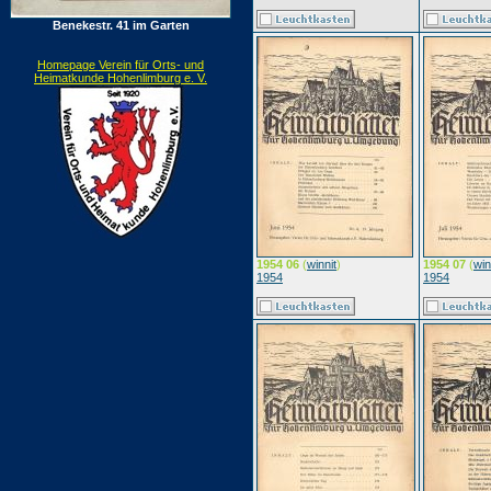
Benekestr. 41 im Garten
Homepage Verein für Orts- und
Heimatkunde Hohenlimburg e. V.
1954 06
(
winnit
)
1954 07
(
win
1954
1954