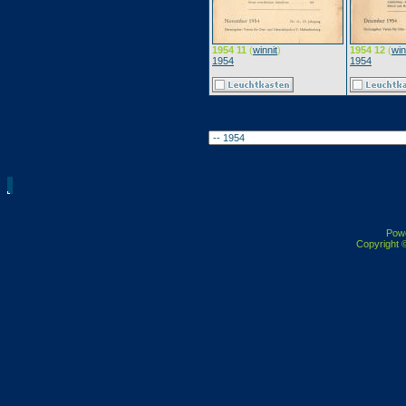
1954 11
(
winnit
)
1954 12
(
win
1954
1954
Pow
Copyright