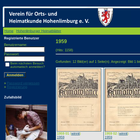
Home
/
Hohenlimburger Heimatblätter
/ 1959
Registrierte Benutzer
1959
Benutzername:
(Hits: 1158)
Passwort:
Gefunden: 12 Bild(er) auf 1 Seite(n). Angezeigt: Bild 1 bi
Beim nächsten Besuch
automatisch anmelden?
»
Password vergessen
»
Registrierung
Zufallsbild
1959 01
(
winnit
)
1959 02
(
winnit
)
1959
1959