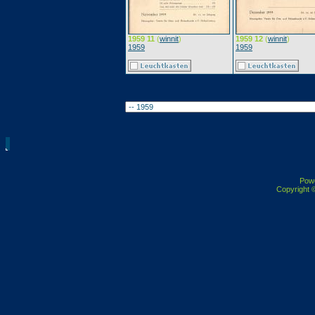
1959 11
(
winnit
)
1959 12
(
winnit
)
1959
1959
Pow
Copyright