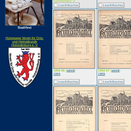
Kommentare: 0
Stadtfest
Homepage Verein für Orts-
und Heimatkunde
Hohenlimburg e. V.
1959 06
(
winnit
)
1959 07
(
winnit
)
1959
1959