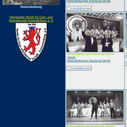
Hohenlimburger Karneval Verein
Hohenlimburg
Homepage Verein für Orts- und
Heimatkunde Hohenlimburg e. V.
(
Hohenlimburger Karneval Verein
(
winnit
)
Hohenlimburger Karneval Verein
Hohenlimburger Karneval Verein