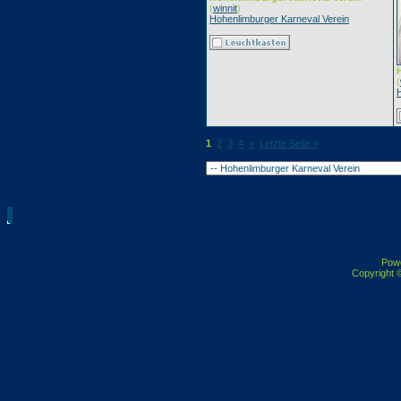
(
winnit
)
Hohenlimburger Karneval Verein
(
1
2
3
4
»
Letzte Seite »
Pow
Copyright