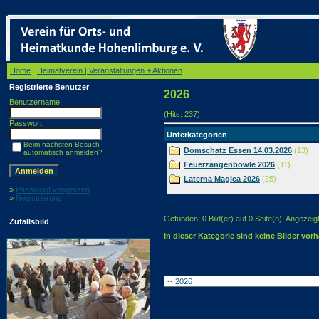
Home
/
Heimatverein | Veranstaltungen + Aktionen
/ 2026
Registrierte Benutzer
2026
Benutzername:
(Hits: 237)
Passwort:
Unterkategorien
Beim nächsten Besuch
Domschatz Essen 14.03.2026
(13)
automatisch anmelden?
Feuerzangenbowle 2026
(11)
Laterna Magica 2026
(25)
»
Password vergessen
»
Registrierung
Gefunden: 0 Bild(er) auf 0 Seite(n). Angezeigt:
Zufallsbild
In dieser Kategorie sind keine Bilder vor