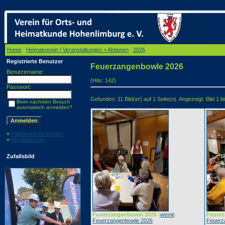
Home
/
Heimatverein | Veranstaltungen + Aktionen
/
2026
/ Feuerzangenbowle 2026
Registrierte Benutzer
Feuerzangenbowle 2026
Benutzername:
(Hits: 142)
Passwort:
Gefunden: 11 Bild(er) auf 1 Seite(n). Angezeigt: Bild 1 bi
Beim nächsten Besuch
automatisch anmelden?
»
Password vergessen
»
Registrierung
Zufallsbild
Feuerzangenbowle 2026
(
winnit
)
Feuerz
Feuerzangenbowle 2026
Feuerz