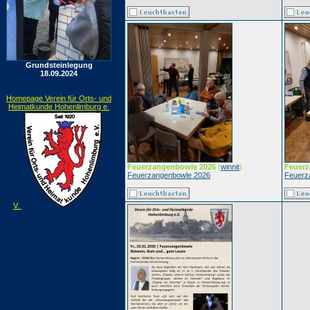
Grundsteinlegung
18.09.2024
Homepage Verein für Orts- und
Heimatkunde Hohenlimburg e.
Feuerzangenbowle 2026
(
winnit
)
Feuerz
Feuerzangenbowle 2026
Feuerz
V.