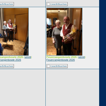
zangenbowle 2026
(
winnit
)
Feuerzangenbowle 2026
(
winnit
)
zangenbowle 2026
Feuerzangenbowle 2026