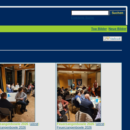
Erweiterte Suche
Top Bilder
Neue Bilder
zangenbowle 2026
(
winnit
)
Feuerzangenbowle 2026
(
winnit
)
zangenbowle 2026
Feuerzangenbowle 2026