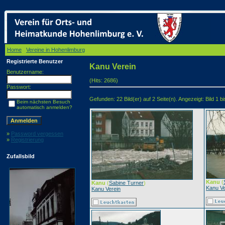
Home
/
Vereine in Hohenlimburg
/ Kanu Verein
Registrierte Benutzer
Kanu Verein
Benutzername:
(Hits: 2686)
Passwort:
Gefunden: 22 Bild(er) auf 2 Seite(n). Angezeigt: Bild 1 bi
Beim nächsten Besuch
automatisch anmelden?
»
Password vergessen
»
Registrierung
Zufallsbild
Kanu
(
Kanu
(
Sabine Turner
)
Kanu Ve
Kanu Verein