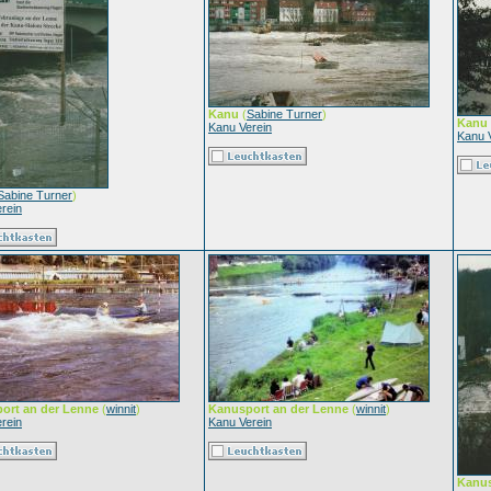
Kanu
(
Sabine Turner
)
Kanu
Kanu Verein
Kanu 
Sabine Turner
)
rein
ort an der Lenne
(
winnit
)
Kanusport an der Lenne
(
winnit
)
rein
Kanu Verein
Kanus