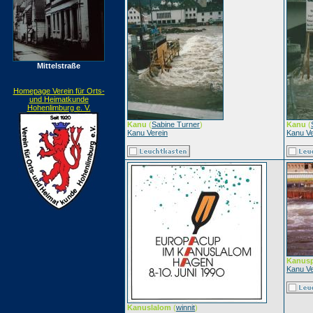
Mittelstraße
Homepage Verein für Orts-
und Heimatkunde
Hohenlimburg e. V.
Kanu
(
Sabine Turner
)
Kanu
(
Kanu Verein
Kanu Ve
Kanusp
Kanu Ve
Kanuslalom
(
winnit
)