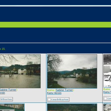
s 15.
Kanu
Sabine Turner
)
Kanu
(
Sabine Turner
)
Kanu 
rein
Kanu Verein