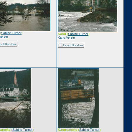
(
Sabine Turner
)
Kanu
(
Sabine Turner
)
Verein
Kanu Verein
trecke
(
Sabine Turner
)
Kanustrecke
(
Sabine Turner
)