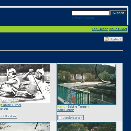
Erweiterte Suche
Top Bilder
Neue Bilder
(
Sabine Turner
)
Kanu
(
Sabine Turner
)
Verein
Kanu Verein