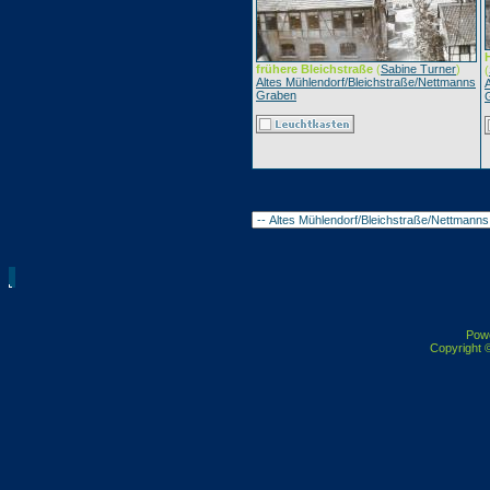
frühere Bleichstraße
(
Sabine Turner
)
(
Altes Mühlendorf/Bleichstraße/Nettmanns
Graben
Pow
Copyright