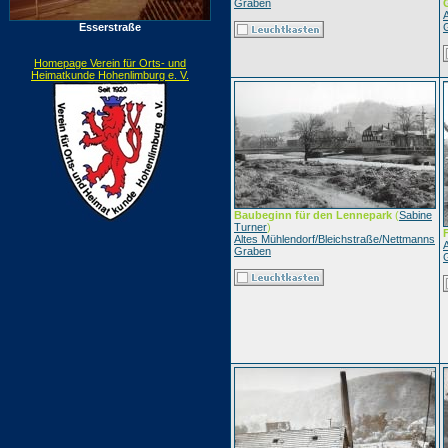
Graben
Esserstraße
Homepage Verein für Orts- und
Heimatkunde Hohenlimburg e. V.
Baubeginn für den Lennepark
(
Sabine
Turner
)
Altes Mühlendorf/Bleichstraße/Nettmanns
Graben