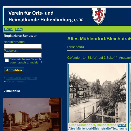
Home
/
Elsey
/ Altes Mühlendorf/Bleichstraße/Nettmanns Graben
Registrierte Benutzer
Altes Mühlendorf/Bleichstr
Benutzername:
(Hits: 3398)
Passwort:
Gefunden: 14 Bild(er) auf 1 Seite(n). Angezeigt
Beim nächsten Besuch
automatisch anmelden?
»
Password vergessen
»
Registrierung
Zufallsbild
Altes Mühlendorf, Bleichstraße
(
winnit
)
Altes Mühlendorf/Bleichstraße/Nettmanns