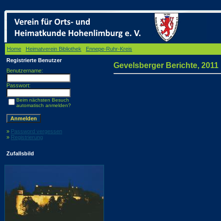
Home
/
Heimatverein Bibliothek
/
Ennepe-Ruhr-Kreis
/ Gevelsberger Berichte, 2011
Registrierte Benutzer
Gevelsberger Berichte, 2011
Benutzername:
Passwort:
Beim nächsten Besuch
automatisch anmelden?
»
Password vergessen
»
Registrierung
Zufallsbild