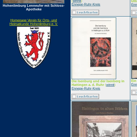
(
winnit
)
Um
Ennepe-Ruhr-Kreis
Enn
Hohenlimburg Lenneufer mit Schloss-
Apotheke
Homepage Verein für Orts- und
Heimatkunde Hohenlimburg e. V.
Ein
Die Isenburg und der Isenberg in
Enn
Hattingen a. d. Ruhr
(
winnit
)
Ennepe-Ruhr-Kreis