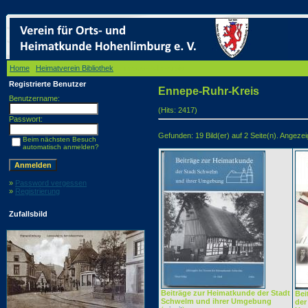
Home
/
Heimatverein Bibliothek
/ Ennepe-Ruhr-Kreis
Registrierte Benutzer
Ennepe-Ruhr-Kreis
Benutzername:
(Hits: 2417)
Passwort:
Gefunden: 19 Bild(er) auf 2 Seite(n). Angezeigt
Beim nächsten Besuch
automatisch anmelden?
»
Password vergessen
»
Registrierung
Zufallsbild
Beiträge zur Heimatkunde der Stadt
Bei
Schwelm und ihrer Umgebung
der