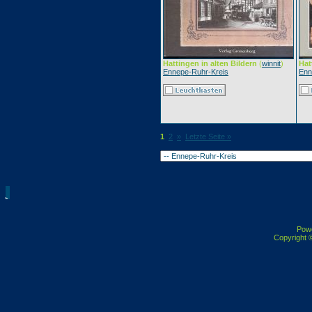
Hattingen in alten Bildern
(
winnit
)
Hat
Ennepe-Ruhr-Kreis
Enn
1
2
»
Letzte Seite »
Pow
Copyright