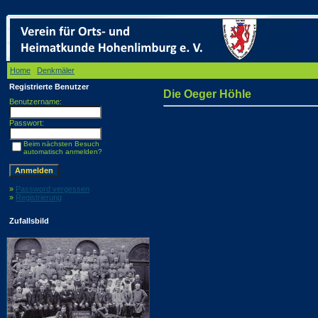
Home
/
Denkmäler
/ Die Oeger Höhle
Registrierte Benutzer
Die Oeger Höhle
Benutzername:
Passwort:
Beim nächsten Besuch
automatisch anmelden?
»
Password vergessen
»
Registrierung
Zufallsbild