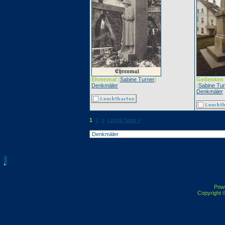
Ehrenmal
(
Sabine Turner
)
Gedenken d
Denkmäler
(
Sabine Tu
Denkmäler
1
2
»
Letzte Seite »
Pow
Copyright