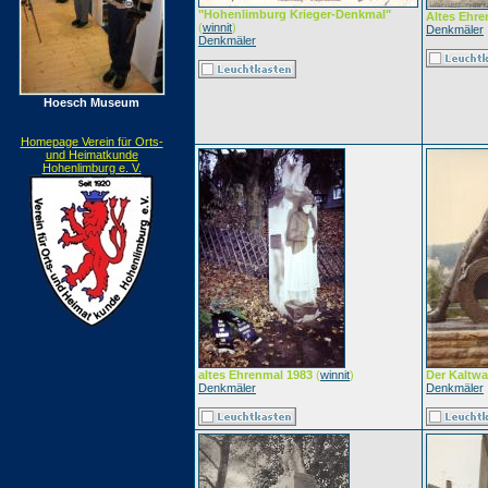
"Hohenlimburg Krieger-Denkmal"
Altes Ehr
(
winnit
)
Denkmäler
Denkmäler
Hoesch Museum
Homepage Verein für Orts-
und Heimatkunde
Hohenlimburg e. V.
altes Ehrenmal 1983
(
winnit
)
Der Kaltwa
Denkmäler
Denkmäler