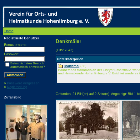
Home
/ Denkmäler
Registrierte Benutzer
Denkmäler
Benutzername:
(Hits: 7643)
Passwort:
Unterkategorien
Beim nächsten Besuch
Mahnmal
(36)
automatisch anmelden?
Bauherr des Mahnmals an der Elseyer Esserstraße war de
und Heimatkunde Hohenlimburg e.V. Errichtet wurde es 
»
Password vergessen
»
Registrierung
Gefunden: 21 Bild(er) auf 2 Seite(n). Angezeigt: Bild 1 bi
Zufallsbild