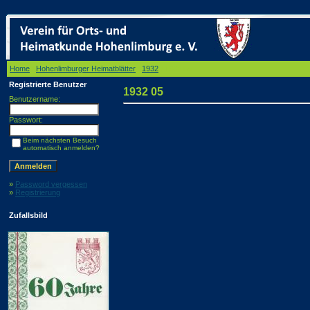
Home
/
Hohenlimburger Heimatblätter
/
1932
/ 1932 05
Registrierte Benutzer
1932 05
Benutzername:
Passwort:
Beim nächsten Besuch
automatisch anmelden?
»
Password vergessen
»
Registrierung
Zufallsbild