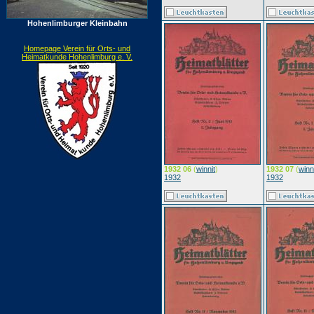
Hohenlimburger Kleinbahn
Homepage Verein für Orts- und
Heimatkunde Hohenlimburg e. V.
1932 06
(
winnit
)
1932 07
(
winn
1932
1932