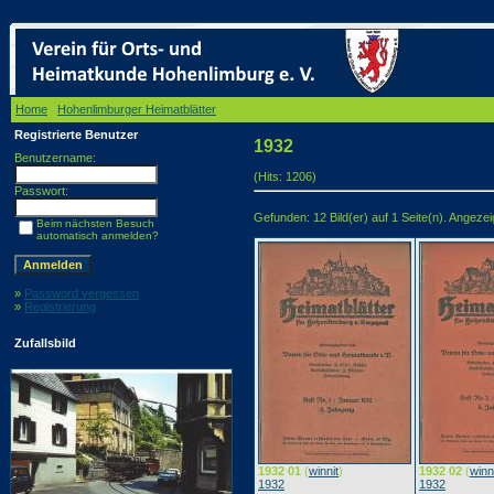
Home
/
Hohenlimburger Heimatblätter
/ 1932
Registrierte Benutzer
1932
Benutzername:
(Hits: 1206)
Passwort:
Gefunden: 12 Bild(er) auf 1 Seite(n). Angezeigt
Beim nächsten Besuch
automatisch anmelden?
»
Password vergessen
»
Registrierung
Zufallsbild
1932 01
(
winnit
)
1932 02
(
winn
1932
1932