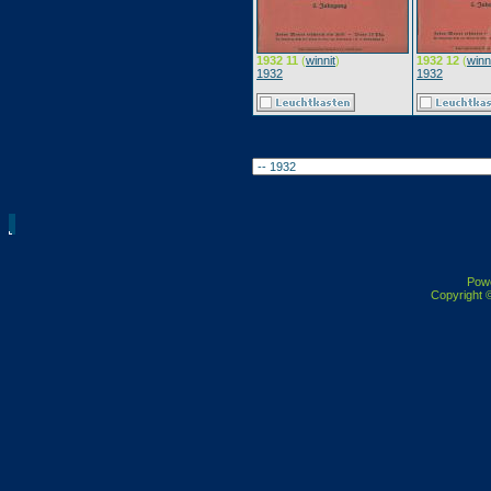
1932 11
(
winnit
)
1932 12
(
winn
1932
1932
Pow
Copyright