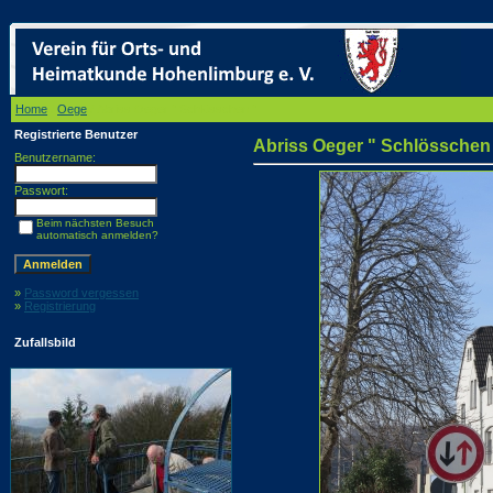
Home
/
Oege
/ Abriss Oeger " Schlösschen "
Registrierte Benutzer
Abriss Oeger " Schlösschen
Benutzername:
Passwort:
Beim nächsten Besuch
automatisch anmelden?
»
Password vergessen
»
Registrierung
Zufallsbild