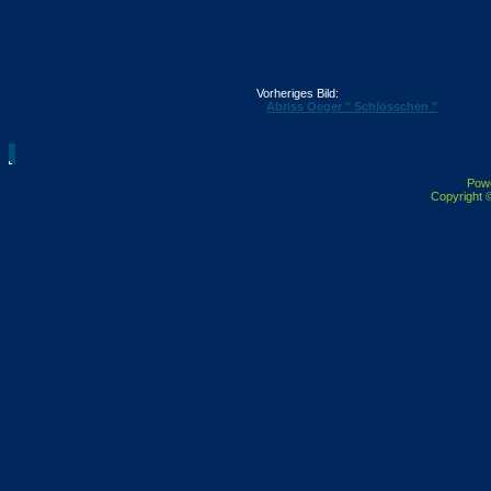
Vorheriges Bild:
Abriss Oeger " Schlösschen "
Pow
Copyright