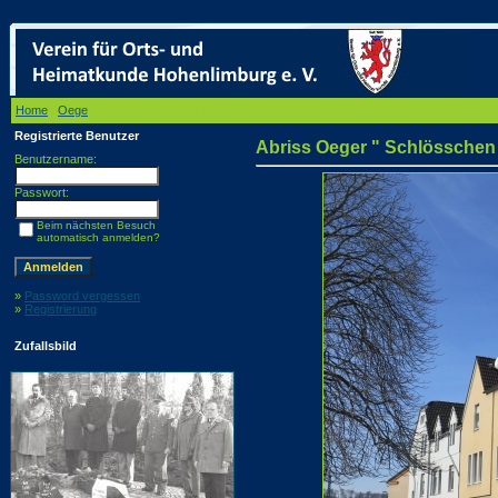
Home
/
Oege
/ Abriss Oeger " Schlösschen "
Registrierte Benutzer
Abriss Oeger " Schlösschen
Benutzername:
Passwort:
Beim nächsten Besuch
automatisch anmelden?
»
Password vergessen
»
Registrierung
Zufallsbild