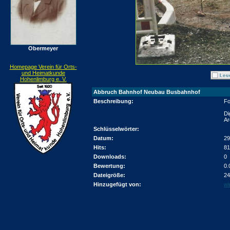
Obermeyer
Homepage Verein für Orts-
und Heimatkunde
Hohenlimburg e. V.
Abbruch Bahnhof Neubau Busbahnhof
Beschreibung:
Fo
Di
Ar
Schlüsselwörter:
Datum:
29
Hits:
81
Downloads:
0
Bewertung:
0.
Dateigröße:
24
Hinzugefügt von:
wi