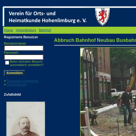
Home
/
Hohenlimburg
/
Bahnhof
/ Abbruch Bahnhof Neubau Busbahnhof
Registrierte Benutzer
Abbruch Bahnhof Neubau Busbah
Benutzername:
Passwort:
Beim nächsten Besuch
automatisch anmelden?
»
Password vergessen
»
Registrierung
Zufallsbild