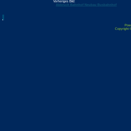
Vorheriges Bild:
Abbruch Bahnhof Neubau Busbahnhof
Pow
Copyright