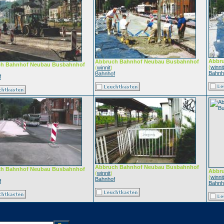
Abbr
Abbruch Bahnhof Neubau Busbahnhof
h Bahnhof Neubau Busbahnhof
(
winnit
(
winnit
)
Bahnh
Bahnhof
f
Abbruch Bahnhof Neubau Busbahnhof
h Bahnhof Neubau Busbahnhof
Abbr
(
winnit
)
(
winnit
Bahnhof
f
Bahnh