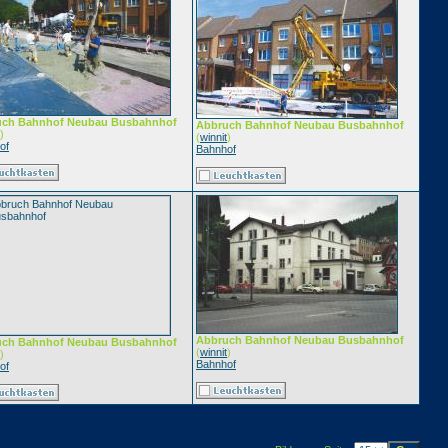
uch Bahnhof Neubau Busbahnhof
Abbruch Bahnhof Neubau Busbahnhof
)
(
winnit
)
of
Bahnhof
Abbruch Bahnhof Neubau Busbahnhof
uch Bahnhof Neubau Busbahnhof
(
winnit
)
)
Bahnhof
of