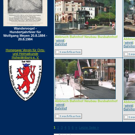
Wandervogel -
Hundertjahrfeier für
Wolfgang Meyen 20.8.1884 -
Abbruch Bahnhof Neubau Busbahnhof
Abbruc
20.8.1984
(
winnit
)
(
winnit
)
Bahnhof
Bahnho
Homepage Verein für Orts-
und Heimatkunde
Hohenlimburg e. V.
Abbruch Bahnhof Neubau Busbahnhof
Abbruc
(
winnit
)
(
winnit
)
Bahnhof
Bahnho
1
2
3
4
5
6
»
Letzte Seite »