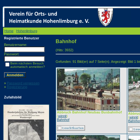
Home
/
Hohenlimburg
/ Bahnhof
Registrierte Benutzer
Bahnhof
Benutzername:
(Hits: 3932)
Passwort:
Gefunden: 91 Bild(er) auf 7 Seite(n). Angezeigt: Bild 1 bi
Beim nächsten Besuch
automatisch anmelden?
»
Password vergessen
»
Registrierung
Zufallsbild
Abbruch Bahnhof Neubau Busbahnhof
Abbruc
(
winnit
)
(
winnit
)
Bahnhof
Bahnho