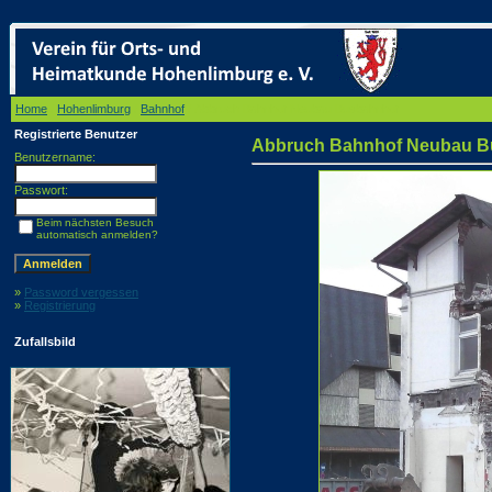
Home
/
Hohenlimburg
/
Bahnhof
/ Abbruch Bahnhof Neubau Busbahnhof
Registrierte Benutzer
Abbruch Bahnhof Neubau B
Benutzername:
Passwort:
Beim nächsten Besuch
automatisch anmelden?
»
Password vergessen
»
Registrierung
Zufallsbild