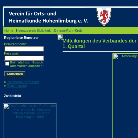
Home
/
Heimatverein Bibliothek
/
Ennepe-Ruhr-Kreis
/ Mitteilungen des Verbandes der deu
Registrierte Benutzer
Mitteilungen des Verbandes der 
Benutzername:
1. Quartal
Passwort:
Beim nächsten Besuch
automatisch anmelden?
»
Password vergessen
»
Registrierung
Zufallsbild