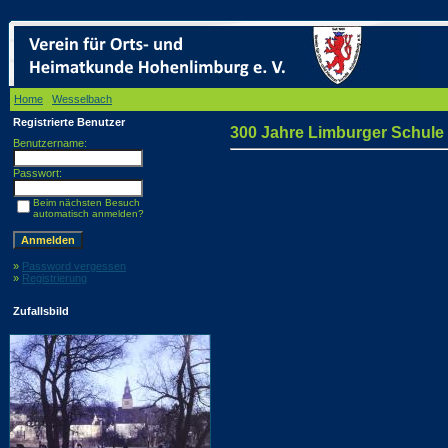
Home
/
Wesselbach
/ 300 Jahre Limburger Schule 1931
Registrierte Benutzer
300 Jahre Limburger Schule
Benutzername:
Passwort:
Beim nächsten Besuch
automatisch anmelden?
»
Password vergessen
»
Registrierung
Zufallsbild