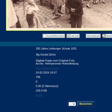
300 Jahre Limburger Schule 1931
Slg Gisela Dicke
Digitale Kopie vom Original-Foto
Archiv: Heimatverein Hohenlimburg
Wesselbachschule
24.02.2024 16:57
796
0
0.00 (0 Stimme(n))
226.0 KB
winnit