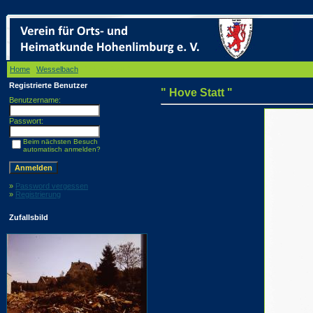
Home
/
Wesselbach
/ " Hove Statt "
Registrierte Benutzer
" Hove Statt "
Benutzername:
Passwort:
Beim nächsten Besuch
automatisch anmelden?
»
Password vergessen
»
Registrierung
Zufallsbild