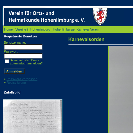
Home
/
Vereine in Hohenlimburg
/
Hohenlimburger Karneval Verein
/ Karnevalsorden
Registrierte Benutzer
Karnevalsorden
Benutzername:
Passwort:
Beim nächsten Besuch
automatisch anmelden?
»
Password vergessen
»
Registrierung
Zufallsbild