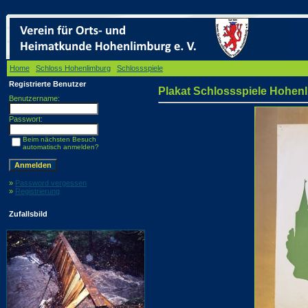
Home
/
Schloss Hohenlimburg
/
Schlossspiele
/ Plakat Schlossspiele Hohenlimburg 1954
Registrierte Benutzer
Plakat Schlossspiele Hohen
Benutzername:
Passwort:
Beim nächsten Besuch
automatisch anmelden?
»
Password vergessen
»
Registrierung
Zufallsbild