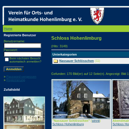
Home
/ Schloss Hohenlimburg
Registrierte Benutzer
Schloss Hohenlimburg
Benutzername:
(Hits: 3149)
Passwort:
Unterkategorien
Beim nächsten Besuch
Nassauer Schlösschen
(11)
automatisch anmelden?
Gefunden: 170 Bild(er) auf 12 Seite(n). Angezeigt: Bild 1
»
Password vergessen
»
Registrierung
Zufallsbild
"Nassauer Schlösschen"
(
winnit
)
Abendmal
Schloss Hohenlimburg
Schloss Ho