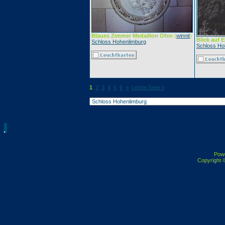
Blaues Zimmer Medaillon Ofen
(
winnit
)
Blick auf E
Schloss Hohenlimburg
Schloss Ho
1
2
3
4
5
6
»
Letzte Seite »
Pow
Copyright