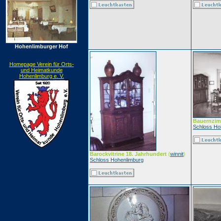
Hohenlimburger Hof
Homepage Verein für Orts-
und Heimatkunde
Hohenlimburg e. V.
Bauernzi
Schloss Ho
Barockvitrine 18. Jahrhundert
(
winnit
)
Schloss Hohenlimburg