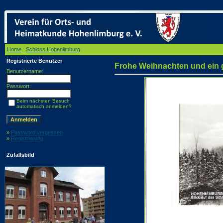
Home
/
Schloss Hohenlimburg
/ Frohe Weihnachten und ein gutes Neues Jahr
Registrierte Benutzer
Frohe Weihnachten und ein 
Benutzername:
Passwort:
Beim nächsten Besuch
automatisch anmelden?
»
Password vergessen
»
Registrierung
Zufallsbild