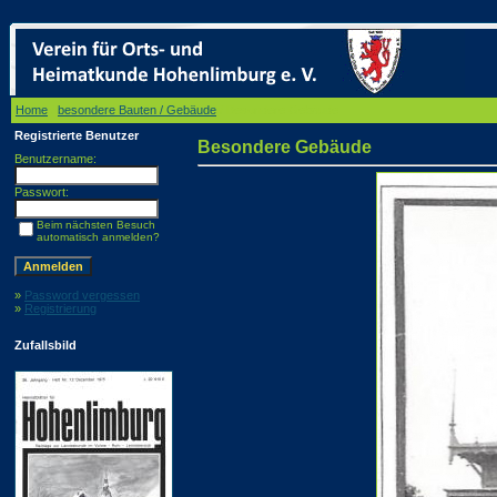
Home
/
besondere Bauten / Gebäude
/ Besondere Gebäude
Registrierte Benutzer
Besondere Gebäude
Benutzername:
Passwort:
Beim nächsten Besuch
automatisch anmelden?
»
Password vergessen
»
Registrierung
Zufallsbild