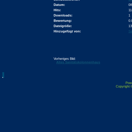
Datum:
08
Hits:
11
Downloads:
1
Bewertung:
0.
Dateigröße:
13
Hinzugefügt von:
Sa
Vorheriges Bild:
Altes Sanitätskolonnenhaus
Pow
Copyright