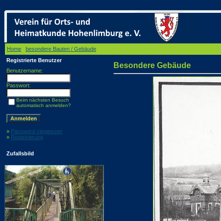
Home
/
besondere Bauten / Gebäude
/ Besondere Gebäude
Registrierte Benutzer
Besondere Gebäude
Benutzername:
Passwort:
Beim nächsten Besuch
automatisch anmelden?
»
Password vergessen
»
Registrierung
Zufallsbild