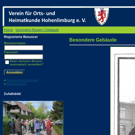
Home
/
besondere Bauten / Gebäude
/ Besondere Gebäude
Registrierte Benutzer
Besondere Gebäude
Benutzername:
Passwort:
Beim nächsten Besuch
automatisch anmelden?
»
Password vergessen
»
Registrierung
Zufallsbild