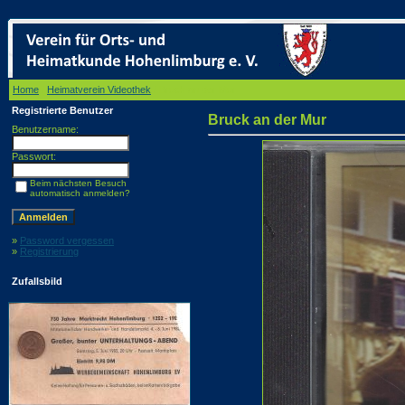
Home
/
Heimatverein Videothek
/ Bruck an der Mur
Registrierte Benutzer
Bruck an der Mur
Benutzername:
Passwort:
Beim nächsten Besuch
automatisch anmelden?
»
Password vergessen
»
Registrierung
Zufallsbild