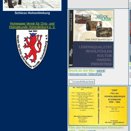
Schloss Hohenlimburg
Homepage Verein für Orts- und
Heimatkunde Hohenlimburg e. V.
Bruck an der Mur
(
winnit
)
Heimatverein Videothek
Film der Hohenlimburger Kleinbahn