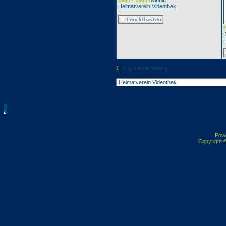
1950 - 1984
(
winnit
)
Heimatverein Videothek
(
1
2
»
Letzte Seite »
Pow
Copyright