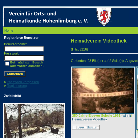
Home
/ Heimatverein Videothek
Registrierte Benutzer
Heimatverein Videothek
Benutzername:
(Hits: 2116)
Passwort:
Gefunden: 28 Bild(er) auf 2 Seite(n). Angezeigt
Beim nächsten Besuch
automatisch anmelden?
»
Password vergessen
»
Registrierung
Zufallsbild
350 Jahre Elseyer Schule 1961
(
winnit
)
Heimatverein Videothek