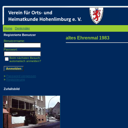
Home
/
Denkmäler
/ altes Ehrenmal 1983
Registrierte Benutzer
altes Ehrenmal 1983
Benutzername:
Passwort:
Beim nächsten Besuch
automatisch anmelden?
»
Password vergessen
»
Registrierung
Zufallsbild