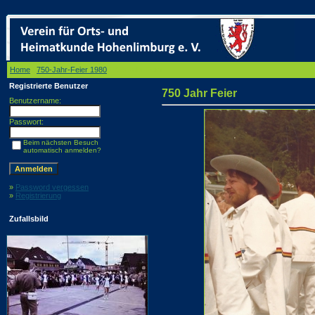
Home
/
750-Jahr-Feier 1980
/ 750 Jahr Feier
Registrierte Benutzer
750 Jahr Feier
Benutzername:
Passwort:
Beim nächsten Besuch
automatisch anmelden?
»
Password vergessen
»
Registrierung
Zufallsbild