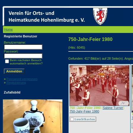
Home
/ 750-Jahr-Feier 1980
Registrierte Benutzer
750-Jahr-Feier 1980
Benutzername:
(Hits: 6045)
Passwort:
Gefunden: 417 Bild(er) auf 28 Seite(n). Angeze
Beim nächsten Besuch
automatisch anmelden?
»
Password vergessen
»
Registrierung
Zufallsbild
750 -Jahr-Feier 1980
(
Sabine Turner
)
750-Jahr-Feier 1980