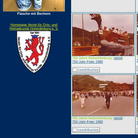
Flasche mit Bechern
Homepage Verein für Orts- und
Heimatkunde Hohenlimburg e. V.
750 Jahre Hohenlimburg
(
winnit
)
750-Jahr-Feier 1980
750 Jahre Hohenlimburg
(
winnit
)
750-Jahr-Feier 1980