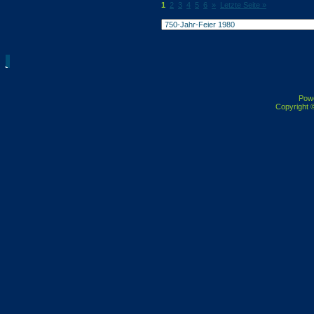
1
2
3
4
5
6
»
Letzte Seite »
Pow
Copyright