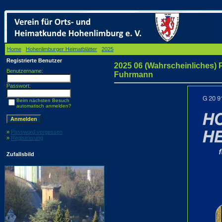
Home
/
Hohenlimburger Heimatblätter
/
2025
/ 2025 06 (Wahrscheinliches) Porträt von J
Registrierte Benutzer
2025 06 (Wahrscheinliches) 
Benutzername:
Fuhrmann
Passwort:
Beim nächsten Besuch
automatisch anmelden?
»
Password vergessen
»
Registrierung
Zufallsbild