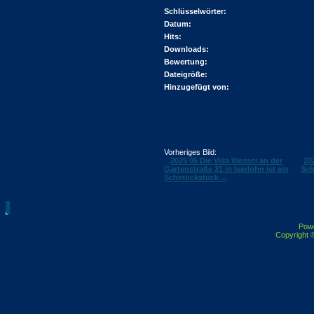
Schlüsselwörter:
Datum:
Hits:
Downloads:
Bewertung:
Dateigröße:
Hinzugefügt von:
Vorheriges Bild:
2025 05 Die Villa Wessel an der
20
Gartenstraße 31 in Iserlohn ist ein
Sch
Schmuckstück ...
Pow
Copyright