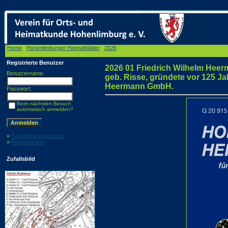
Home
/
Hohenlimburger Heimatblätter
/
2026
/ 2026 01 Friedrich Wilhelm Heermann genann
Jahren die „Märkische Metalldrahtumspinnerei”, die heutige Heermann GmbH.
Registrierte Benutzer
2026 01 Friedrich Wilhelm Heer
Benutzername:
geb. Risse, gründete vor 125 Ja
Heermann GmbH.
Passwort:
Beim nächsten Besuch
automatisch anmelden?
»
Password vergessen
»
Registrierung
Zufallsbild