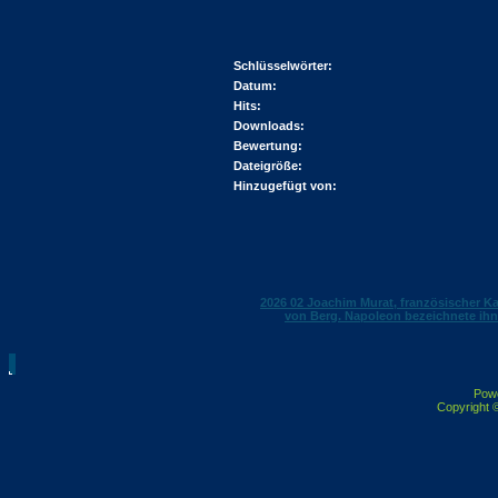
Schlüsselwörter:
Datum:
Hits:
Downloads:
Bewertung:
Dateigröße:
Hinzugefügt von:
2026 02 Joachim Murat, französischer Ka
von Berg. Napoleon bezeichnete ihn
Pow
Copyright