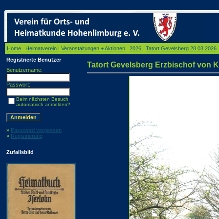
Home
/
Heimatverein | Veranstaltungen + Aktionen
/
2026
/
Tatort Gevelsberg 28.03.2026
/
Registrierte Benutzer
Tatort Gevelsberg Erzbischof von Kö
Benutzername:
Passwort:
Beim nächsten Besuch
automatisch anmelden?
»
Password vergessen
»
Registrierung
Zufallsbild