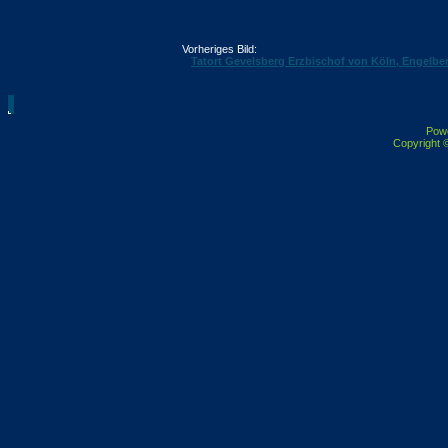
Vorheriges Bild:
Tatort Gevelsberg Erzbischof von Köln, Engelbert
Pow
Copyright