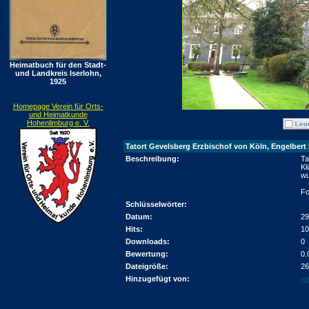
Heimatbuch für den Stadt-
und Landkreis Iserlohn,
1925
Homepage Verein für Orts-
und Heimatkunde
Hohenlimburg e. V.
Tatort Gevelsberg Erzbischof von Köln, Engelbert I
Beschreibung:
Ta
Kl
wu
Fo
Schlüsselwörter:
Datum:
29
Hits:
10
Downloads:
0
Bewertung:
0.
Dateigröße:
26
Hinzugefügt von:
wi